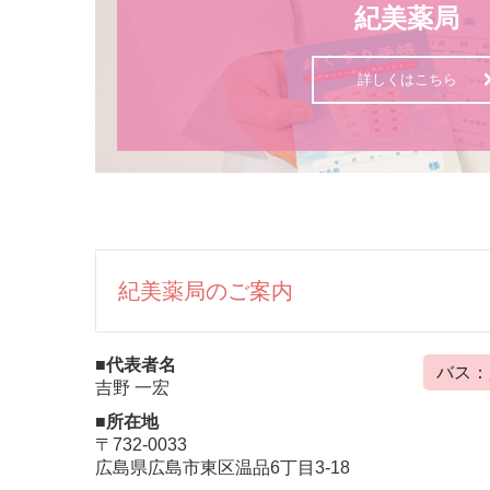
紀美薬局
詳しくはこちら
紀美薬局のご案内
■代表者名
バス：
吉野 一宏
■所在地
〒732-0033
広島県広島市東区温品6丁目3-18